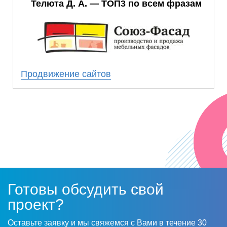
Благодаря работе, проделанной SEO-
Телюта Д. А. — ТОП3 по всем фразам
специалистами, мы смогли добиться
стабильно высоких позиций по ключевым
запросам.
Результаты совместной работы превзошли
наши ожидания. Мы получили стабильное
Продвижение сайтов
число клиентов из поиска, которое с
каждым месяцем растет.
Надеемся на дальнейшее плодотворное
сотрудничество!
Готовы обсудить свой
проект?
Оставьте заявку и мы свяжемся с Вами в течение 30