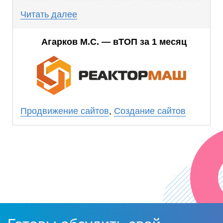
Сайт получился понятным, удобным, были
учтены все наши пожелания, дизайн сразу
Читать далее
понравился. В сроки уложились вовремя.
Работа выполнена профессионально.
Агарков М.С. — вТОП за 1 месяц
Планируем в ближайшее время заказать
продвижение в ООО «Прогресс Сайт».
Продвижение сайтов
,
Создание сайтов