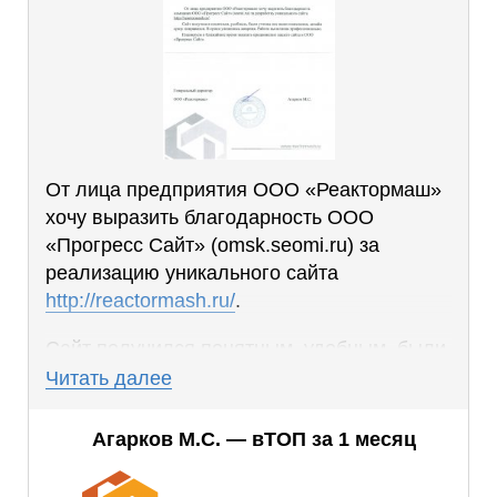
От лица предприятия ООО «Реактормаш»
хочу выразить благодарность ООО
«Прогресс Сайт» (omsk.seomi.ru) за
реализацию уникального сайта
http://reactormash.ru/
.
Сайт получился понятным, удобным, были
учтены все наши пожелания, дизайн сразу
Читать далее
понравился. В сроки уложились вовремя.
Работа выполнена профессионально.
Агарков М.С. — вТОП за 1 месяц